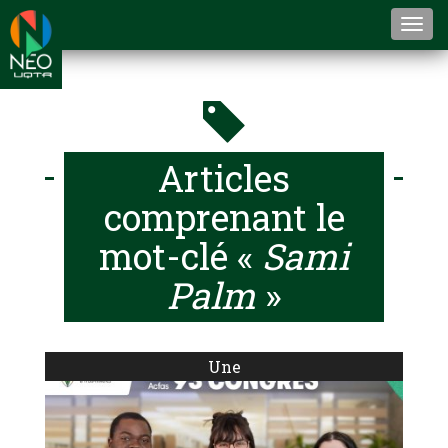
Togg
navi
Articles
comprenant le
mot-clé «
Sami
Palm
»
Une