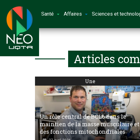
Santé
Affaires
Sciences et technolo
Articles com
Une
Un rôle central de BCL6 dans le
maintien de la masse musculaire et
des fonctions mitochondriales