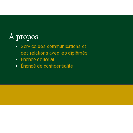
À propos
Service des communications et
des relations avec les diplômés
Énoncé éditorial
Énoncé de confidentialité