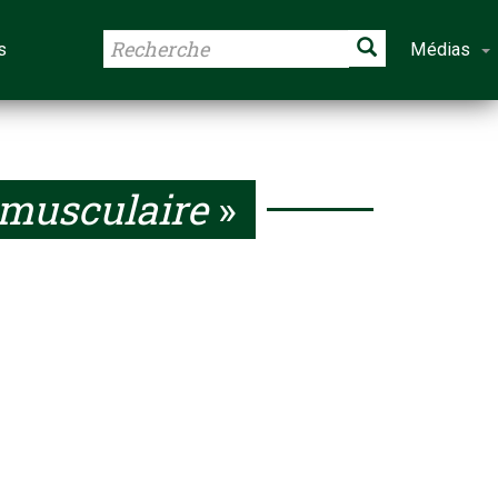
s
Médias
 musculaire
»