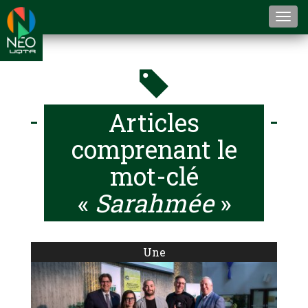
Togg
navi
Articles
comprenant le
mot-clé
«
Sarahmée
»
Une