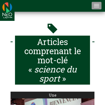
Togg
navi
Articles
comprenant le
mot-clé
«
science du
sport
»
Une