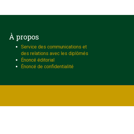
À propos
Service des communications et
des relations avec les diplômés
Énoncé éditorial
Énoncé de confidentialité