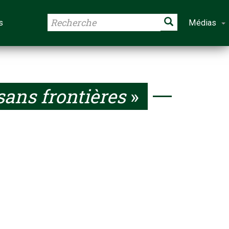
s
Médias
sans frontières
»