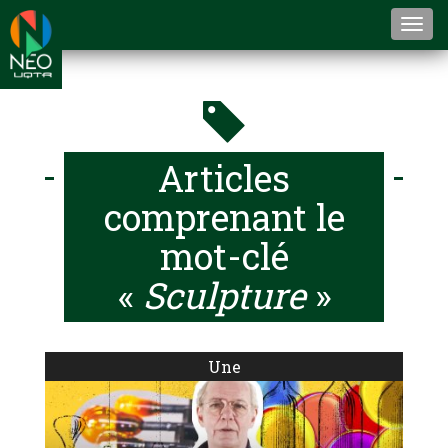
Togg
navi
Articles
comprenant le
mot-clé
«
Sculpture
»
Une