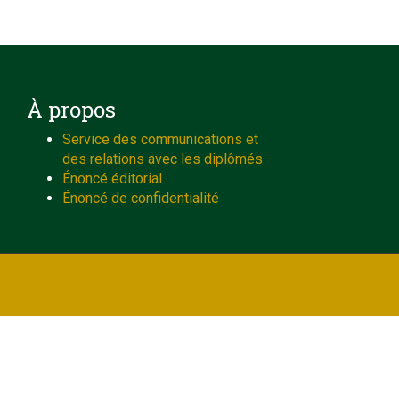
À propos
Service des communications et
des relations avec les diplômés
Énoncé éditorial
Énoncé de confidentialité