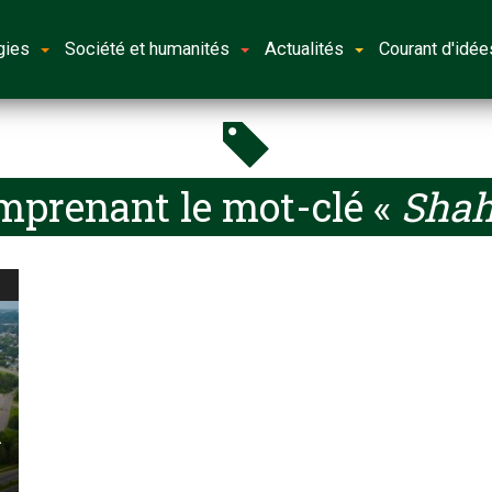
gies
Société et humanités
Actualités
Courant d'idée
mprenant le mot-clé «
Shah
i