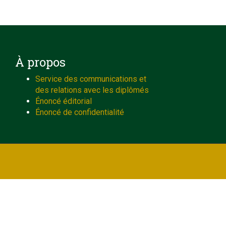
À propos
Service des communications et
des relations avec les diplômés
Énoncé éditorial
Énoncé de confidentialité