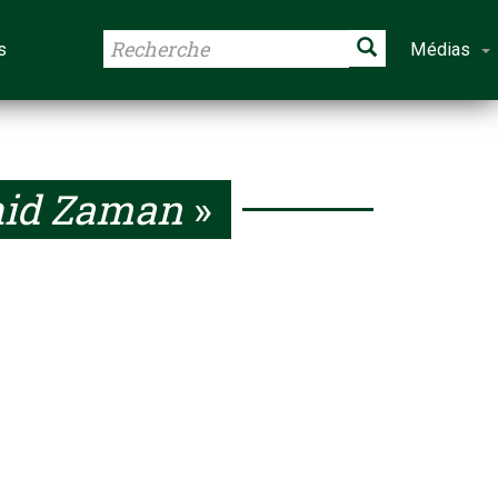
s
Médias
id Zaman
»