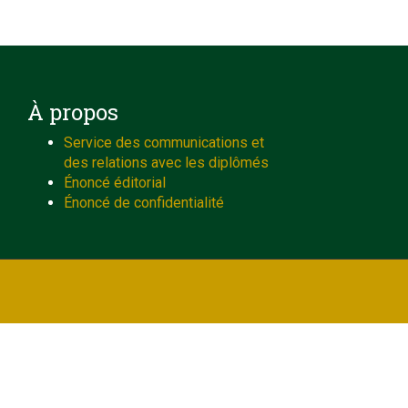
À propos
Service des communications et
des relations avec les diplômés
Énoncé éditorial
Énoncé de confidentialité