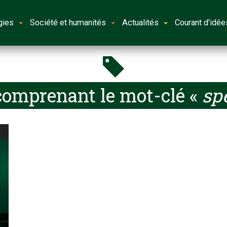
gies
Société et humanités
Actualités
Courant d'idée
comprenant le mot-clé «
sp