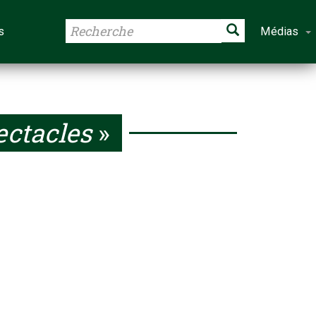
s
Médias
ectacles
»