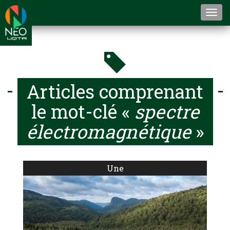
Togg
navi
Articles comprenant
le mot-clé «
spectre
électromagnétique
»
Une