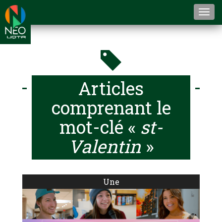
Togg
navi
Articles
comprenant le
mot-clé «
st-
Valentin
»
Une