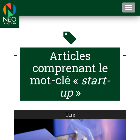
Togg
navi
Articles
comprenant le
mot-clé «
start-
up
»
Une