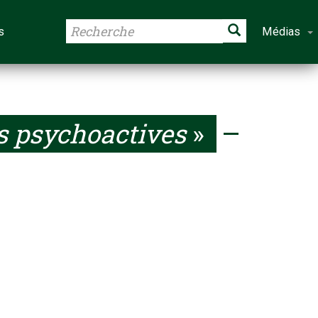
s
Médias
s psychoactives
»