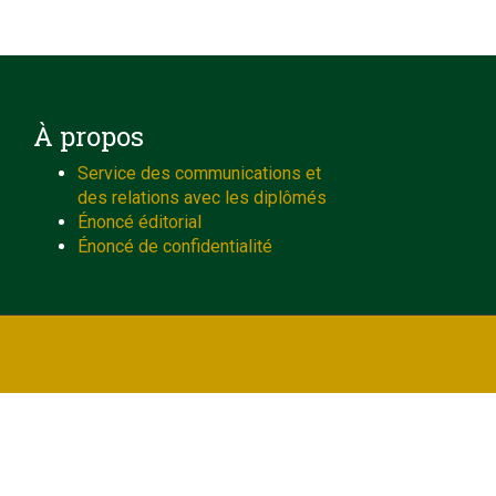
À propos
Service des communications et
des relations avec les diplômés
Énoncé éditorial
Énoncé de confidentialité