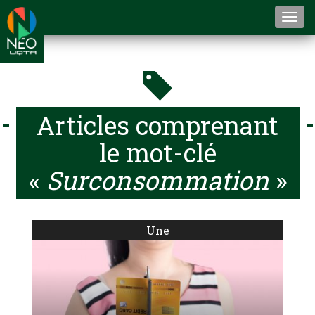
Togg
navi
Articles comprenant
le mot-clé
«
Surconsommation
»
Une