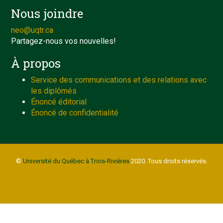
Nous joindre
neo@uqtr.ca
Partagez-nous vos nouvelles!
À propos
Service des communications et des relations avec
les diplômés
Énoncé éditorial
Énoncé de confidentialité
©
Université du Québec à Trois-Rivières
2020. Tous droits réservés.