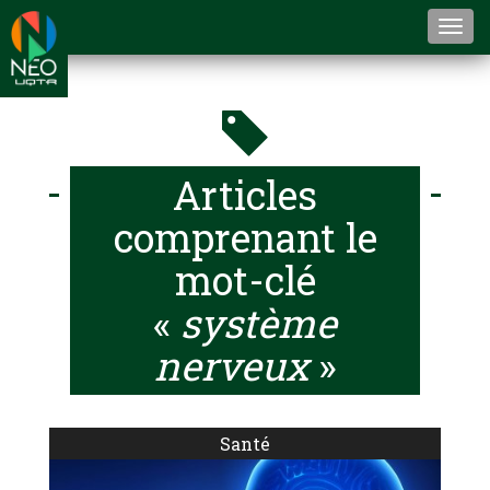
Togg
navi
Articles
comprenant le
mot-clé
«
système
nerveux
»
Santé