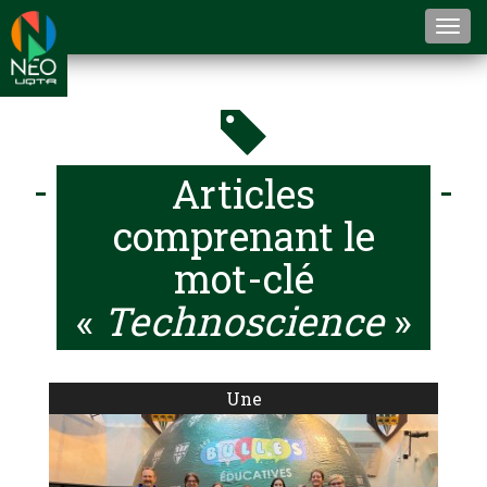
Togg
navi
Articles
comprenant le
mot-clé
«
Technoscience
»
Une