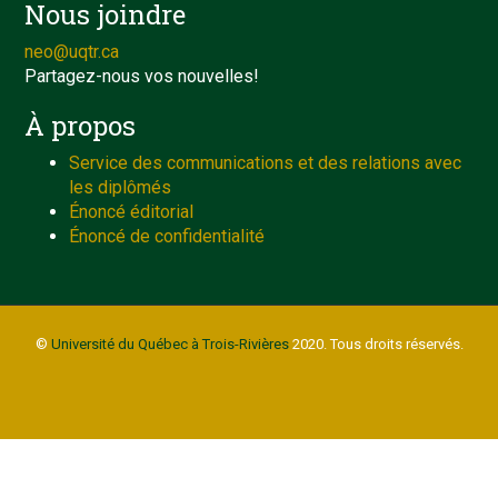
Nous joindre
neo@uqtr.ca
Partagez-nous vos nouvelles!
À propos
Service des communications et des relations avec
les diplômés
Énoncé éditorial
Énoncé de confidentialité
©
Université du Québec à Trois-Rivières
2020. Tous droits réservés.