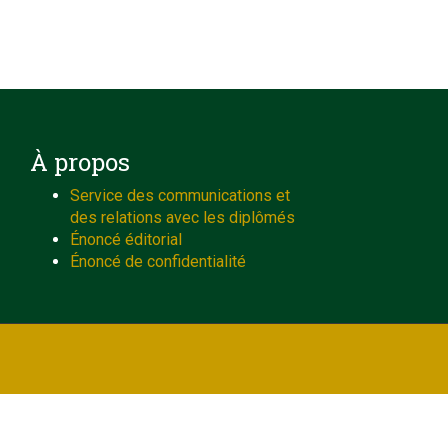
À propos
Service des communications et
des relations avec les diplômés
Énoncé éditorial
Énoncé de confidentialité