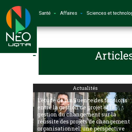
Santé
Affaires
Sciences et technolo
Article
Actualités
L’étude de l’influence des tensions
entre la gestion de projet et la
gestion du changement sur la
réussite des projets de changement
organisationnel: une perspective