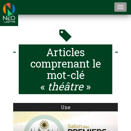
Togg
navi
Articles
comprenant le
mot-clé
«
théâtre
»
Une