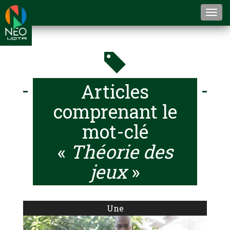
Togg
navi
Articles
comprenant le
mot-clé
«
Théorie des
jeux
»
Une