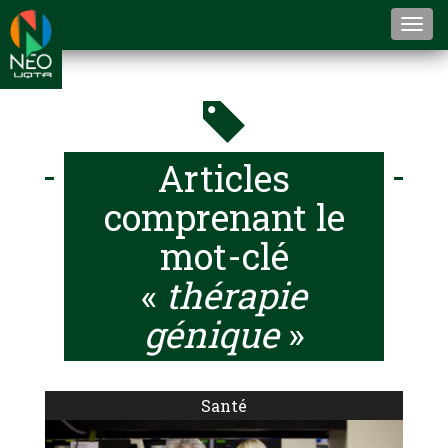
Togg
navi
Articles
comprenant le
mot-clé
«
thérapie
génique
»
Santé