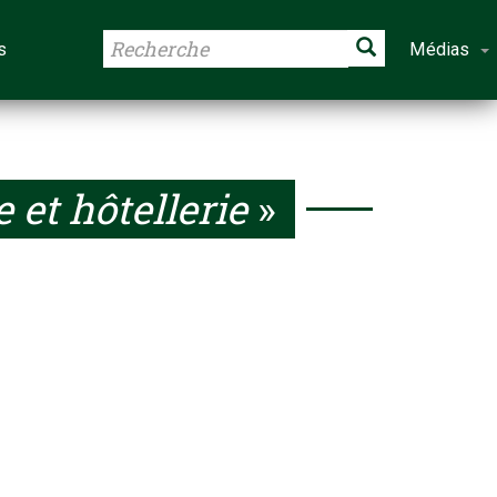
s
Médias
 et hôtellerie
»