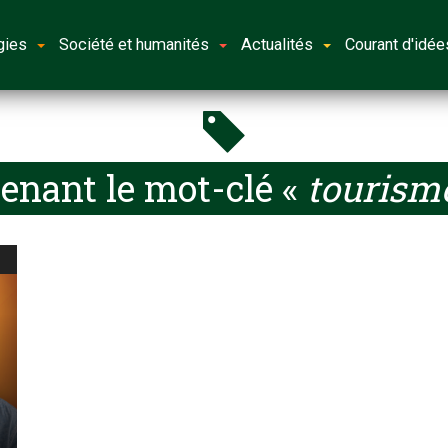
gies
Société et humanités
Actualités
Courant d'idée
enant le mot-clé «
tourisme