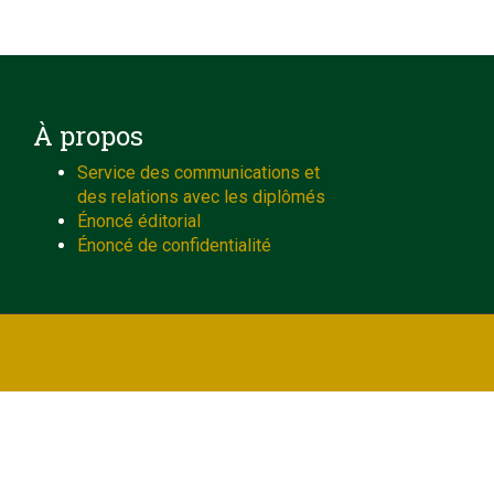
À propos
Service des communications et
des relations avec les diplômés
Énoncé éditorial
Énoncé de confidentialité