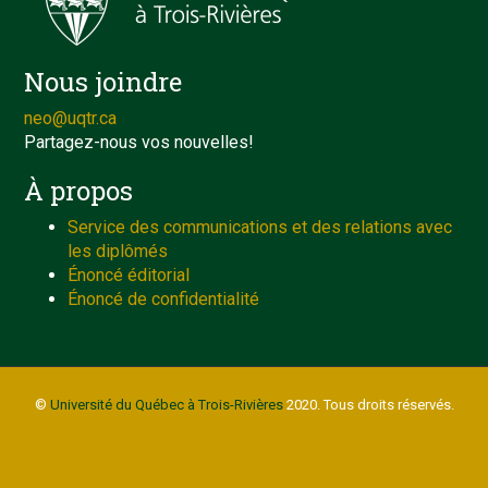
Nous joindre
neo@uqtr.ca
Partagez-nous vos nouvelles!
À propos
Service des communications et des relations avec
les diplômés
Énoncé éditorial
Énoncé de confidentialité
©
Université du Québec à Trois-Rivières
2020. Tous droits réservés.