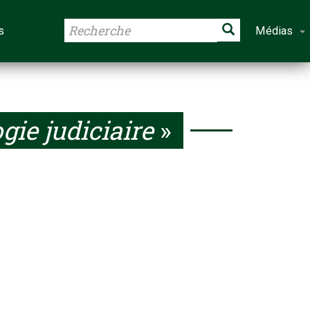
s
Médias
gie judiciaire
»