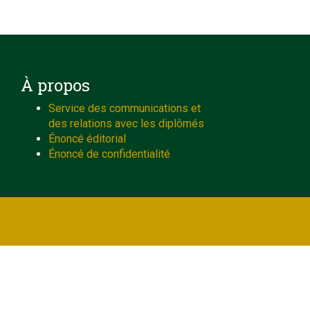
À propos
Service des communications et
des relations avec les diplômés
Énoncé éditorial
Énoncé de confidentialité