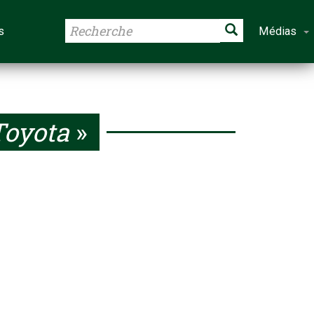
s
Médias
oyota
»