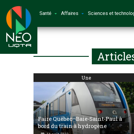
Santé
Affaires
Sciences et technolo
Article
Une
Faire Québec–Baie-Saint-Paul à
bord du train à hydrogène