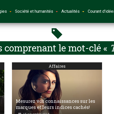
gies
Société et humanités
Actualités
Courant d'idée
s comprenant le mot-clé «
T
Affaires
Mesurez vos connaissances sur les
marques et leurs indices cachés!