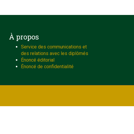
À propos
Service des communications et
des relations avec les diplômés
Énoncé éditorial
Énoncé de confidentialité