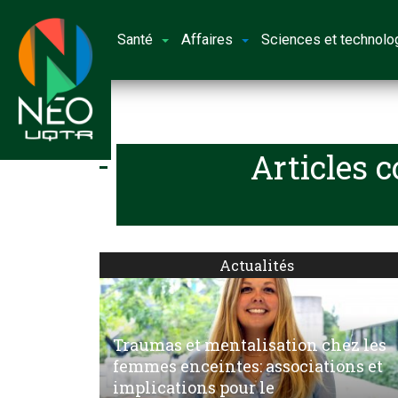
Santé
Affaires
Sciences et technolo
Articles 
Actualités
Traumas et mentalisation chez les
femmes enceintes: associations et
implications pour le