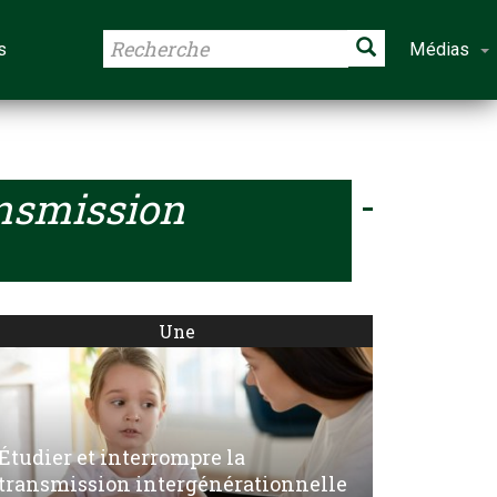
s
Médias
nsmission
Une
Étudier et interrompre la
transmission intergénérationnelle