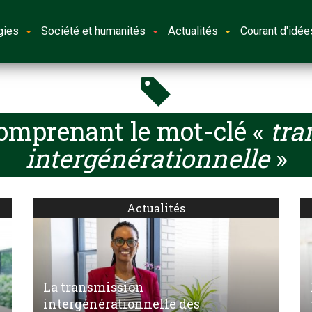
gies
Société et humanités
Actualités
Courant d'idée
comprenant le mot-clé «
tra
intergénérationnelle
»
Actualités
La transmission
intergénérationnelle des