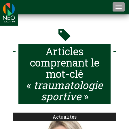
Togg
navi
Articles
comprenant le
mot-clé
«
traumatologie
sportive
»
Actualités