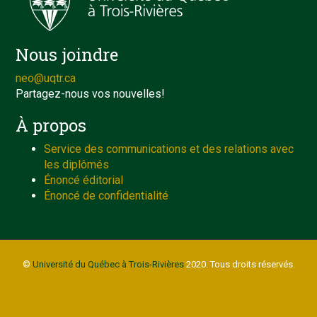
Nous joindre
neo@uqtr.ca
Partagez-nous vos nouvelles!
À propos
Service des communications et des relations avec
les diplômés
Énoncé éditorial
Énoncé de confidentialité
©
Université du Québec à Trois-Rivières
2020. Tous droits réservés.