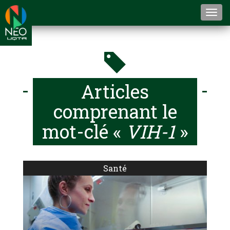
Togg
navi
Articles
comprenant le
mot-clé «
VIH-1
»
Santé