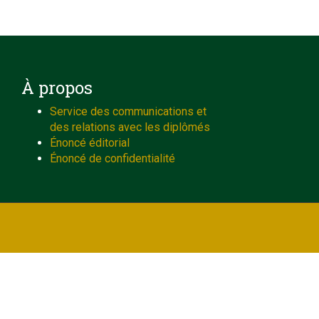
À propos
Service des communications et
des relations avec les diplômés
Énoncé éditorial
Énoncé de confidentialité