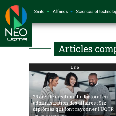
Santé
Affaires
Sciences et technolo
Articles comp
Une
25 ans de création du doctorat en
administration des affaires : Six
diplômés qui font rayonner l’UQTR