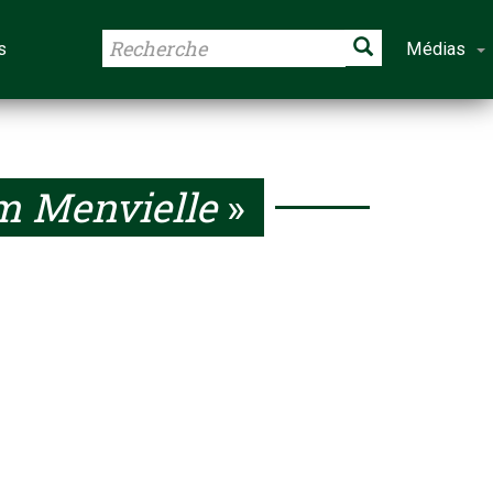
s
Médias
m Menvielle
»