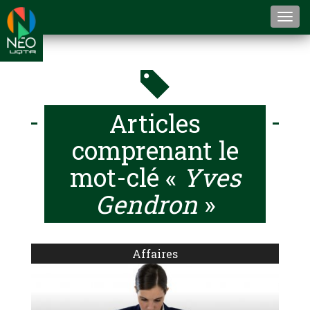
Togg
navi
Articles
comprenant le
mot-clé «
Yves
Gendron
»
Affaires