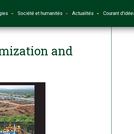
gies
Société et humanités
Actualités
Courant d'idée
imization and