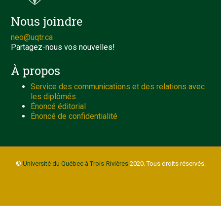
Nous joindre
neo@uqtr.ca
Partagez-nous vos nouvelles!
À propos
Service des communications et des relations avec
les diplômés
Énoncé éditorial
Énoncé de confidentialité
©
Université du Québec à Trois-Rivières
2020. Tous droits réservés.