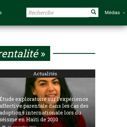
s
Médias
entalité
»
Actualités
Étude exploratoire sur l’expérience
affective parentale dans les cas des
adoptions internationale lors du
séisme en Haïti de 2010