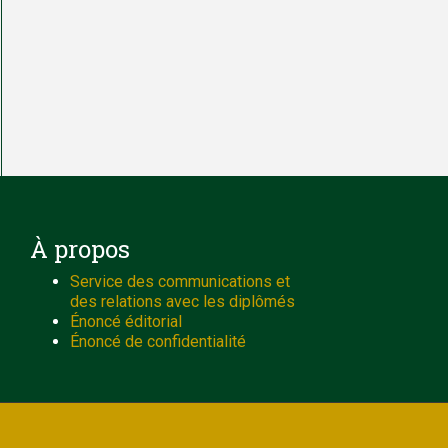
À propos
Service des communications et
des relations avec les diplômés
Énoncé éditorial
Énoncé de confidentialité