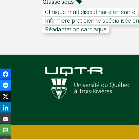
Classé sous
Clinique multidisciplinaire en santé
Infirmière praticienne spécialisée e
Réadaptation cardiaque
Facebook
Facebook Messenger
Twitter
LinkedIn
Courriel
SMS