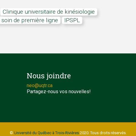
Clinique universitaire de kinésiologie
n soin de première ligne
IPSPL
Nous joindre
neo@uqtr.ca
Partagez-nous vos nouvelles!
©
Université du Québec à Trois-Rivières
2020. Tous droits réservés.