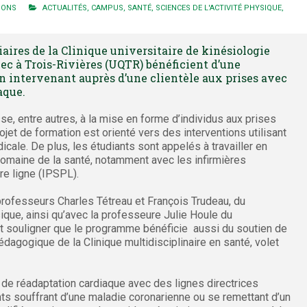
IONS
ACTUALITÉS
,
CAMPUS
,
SANTÉ
,
SCIENCES DE L'ACTIVITÉ PHYSIQUE
,
iaires de la Clinique universitaire de kinésiologie
ec à Trois-Rivières (UQTR) bénéficient d’une
n intervenant auprès d’une clientèle aux prises avec
aque.
se, entre autres, à la mise en forme d’individus aux prises
et de formation est orienté vers des interventions utilisant
cale. De plus, les étudiants sont appelés à travailler en
domaine de la santé, notamment avec les infirmières
re ligne (IPSPL).
professeurs Charles Tétreau et François Trudeau, du
que, ainsi qu’avec la professeure Julie Houle du
ut souligner que le programme bénéficie aussi du soutien de
dagogique de la Clinique multidisciplinaire en santé, volet
 de réadaptation cardiaque avec des lignes directrices
ents souffrant d’une maladie coronarienne ou se remettant d’un