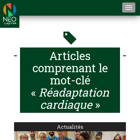
Togg
navi
Articles
comprenant le
mot-clé
«
Réadaptation
cardiaque
»
Actualités