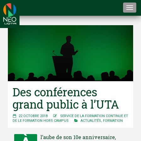
Togg
navi
Des conférences
grand public à l’UTA
22 OCTOBRE 2018
SERVICE DE LA FORMATION CONTINUE ET
DE LE FORMATION HORS CAMPUS
ACTUALITÉS
,
FORMATION
l’aube de son 10e anniversaire,