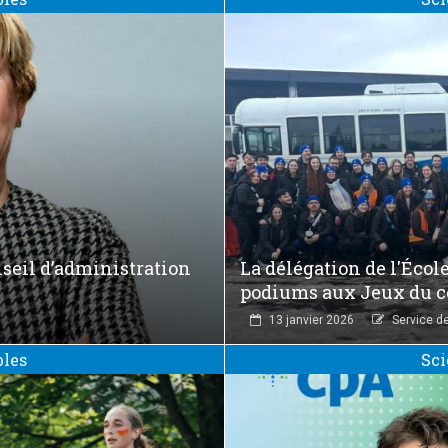
nseil d’administration
La délégation de l'Écol
podiums aux Jeux du 
13 janvier 2026
Service d
bles
Sci