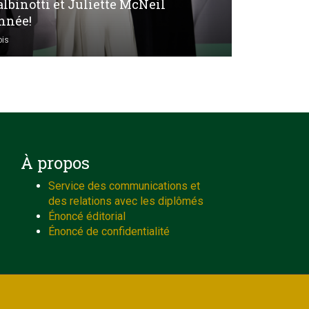
lbinotti et Juliette McNeil
nnée!
ois
À propos
Service des communications et
des relations avec les diplômés
Énoncé éditorial
Énoncé de confidentialité