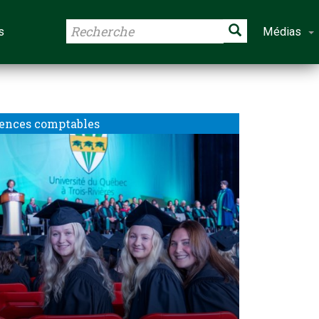
s
Médias
ences comptables