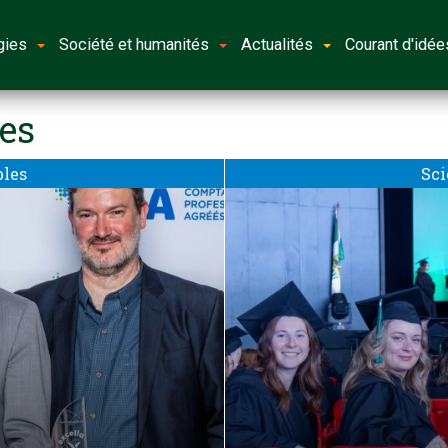
gies
Société et humanités
Actualités
Courant d'idée
es
bles
Sci