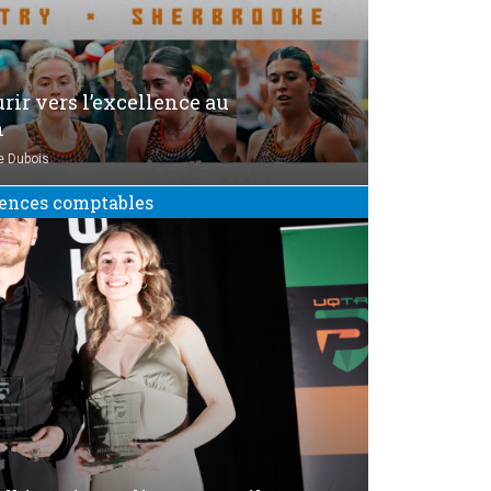
urir vers l’excellence au
n
e Dubois
ences comptables