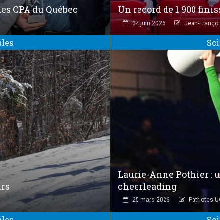
 des CPA du Québec
Un record de 1 900 fini
04 juin 2026
Jean-Françoi
bles
Sci
Laurie-Anne Pothier : u
urs
cheerleading
25 mars 2026
Patriotes 
bles
Sci