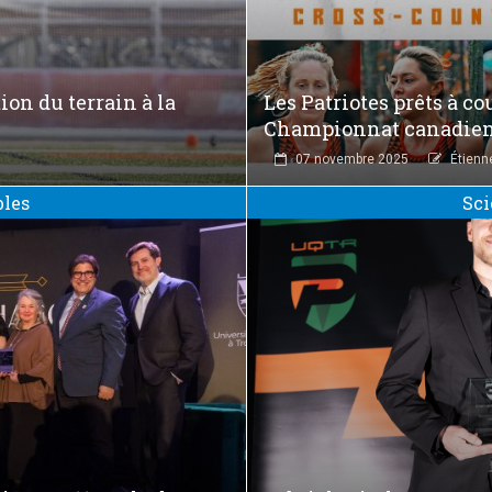
ion du terrain à la
Les Patriotes prêts à co
Championnat canadie
07 novembre 2025
Étienn
bles
Sci