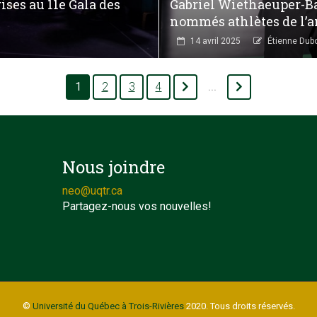
ises au 11e Gala des
Gabriel Wiethaeuper-Ba
nommés athlètes de l’a
14 avril 2025
Étienne Dub
1
2
3
4
...
Nous joindre
neo@uqtr.ca
Partagez-nous vos nouvelles!
©
Université du Québec à Trois-Rivières
2020. Tous droits réservés.