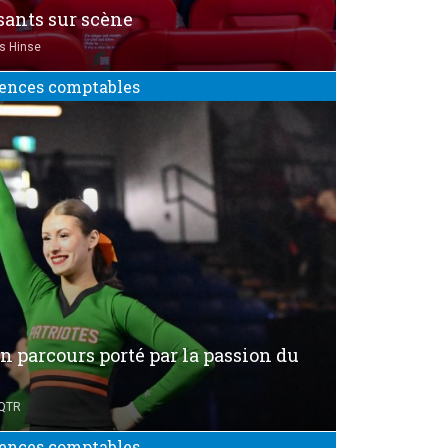
ssants sur scène
s Hinse
ences comptables
n parcours porté par la passion du
UQTR
ences comptables