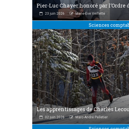
Pier-Luc Chayer honoré par l’Ordre
23 juin 2026
Marie-Eve Veillette
Sciences compta
Les apprentissages de Charles Leco
02 juin 2026
Marc-André Pelletier
Sciences compta