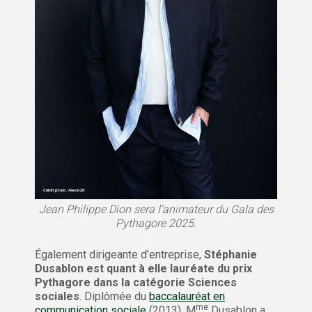
Jean Philippe Dion sera l’animateur du Gala des
Pythagore 2025.
Également dirigeante d’entreprise,
Stéphanie
Dusablon est quant à elle lauréate du prix
Pythagore dans la catégorie Sciences
sociales
. Diplômée du
baccalauréat en
me
communication sociale
(2013), M
Dusablon a