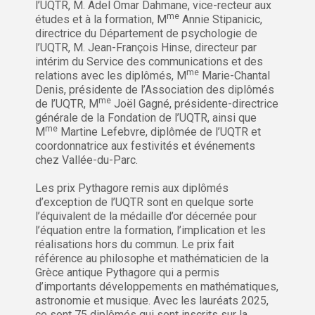
l’UQTR, M. Adel Omar Dahmane, vice-recteur aux
me
études et à la formation, M
Annie Stipanicic,
directrice du Département de psychologie de
l’UQTR, M. Jean-François Hinse, directeur par
intérim du Service des communications et des
me
relations avec les diplômés, M
Marie-Chantal
Denis, présidente de l’Association des diplômés
me
de l’UQTR, M
Joël Gagné, présidente-directrice
générale de la Fondation de l’UQTR, ainsi que
me
M
Martine Lefebvre, diplômée de l’UQTR et
coordonnatrice aux festivités et événements
chez Vallée-du-Parc.
Les prix Pythagore remis aux diplômés
d’exception de l’UQTR sont en quelque sorte
l’équivalent de la médaille d’or décernée pour
l’équation entre la formation, l’implication et les
réalisations hors du commun. Le prix fait
référence au philosophe et mathématicien de la
Grèce antique Pythagore qui a permis
d’importants développements en mathématiques,
astronomie et musique. Avec les lauréats 2025,
ce sont 75 diplômés qui sont inscrits sur la