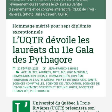
l'événement qui se tiendra le 24 avril au Centre
d’événements et de congrès interactifs (CECi) de Trois-
Rivières. (Photo: Julie Gosselin, UQTR)
Hommage mérité pour sept diplômés
exceptionnels
L’UQTR dévoile les
lauréats du 11e Gala
des Pythagore
20 FÉVRIER 2025
JEAN-FRANÇOIS HINSE
ACTUALITÉS
,
AFFAIRES
,
ARTS
,
BIOLOGIE MÉDICALE
,
COMMUNICATION SOCIALE
,
COMMUNIQUÉS
,
DIPLÔMÉ
,
FONDATION DE L'UQTR
,
MÉDIAS
,
PRIX ET DISTINCTIONS
,
SANTÉ
,
SCIENCES COMPTABLES
,
SCIENCES DE L'ÉDUCATION
,
SCIENCES DE
L'ENVIRONNEMENT
,
SCIENCES ET TECHNOLOGIES
,
SOCIÉTÉ ET
HUMANITÉS
,
VIE ÉTUDIANTE
L’
Université du Québec à Trois-
Rivières (UQTR) présentera son
e