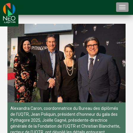
Togg
navi
Alexandra Caron, coordonnatrice du Bureau des diplômés
de l'UQTR, Jean Poliquin, président d'honneur du gala des
Pythagore 2025, Joëlle Gagné, présidente-directrice
générale de la Fondation de l'UQTR et Christian Blanchette,
recteur de l'UQTR, ont dévoilé les détails entourant