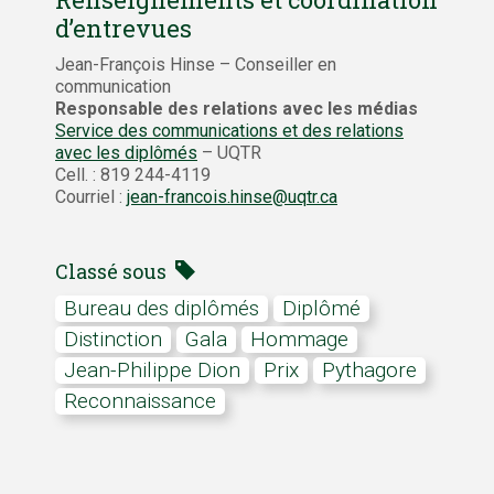
d’entrevues
Jean-François Hinse – Conseiller en
communication
Responsable des relations avec les médias
Service des communications et des relations
avec les diplômés
– UQTR
Cell. : 819 244-4119
Courriel :
jean-francois.hinse@uqtr.ca
Classé sous
bureau des diplômés
Diplômé
distinction
gala
hommage
Jean-Philippe Dion
prix
Pythagore
reconnaissance