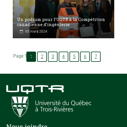
Un podium pour l’UQTR à la Compétition
canadienne d’ingénierie
05 mars 2024
Page 1 of 7
1
2
3
4
5
6
7
Nous joindre