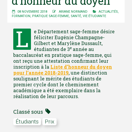
d’honneur du doyen
08 NOVEMBRE 2018
ARIANE NORMAND
ACTUALITÉS
,
FORMATION
,
PRATIQUE SAGE-FEMME
,
SANTÉ
,
VIE ÉTUDIANTE
L
e Département sage-femme désire
féliciter Eugénie Champagne-
Gilbert et Marylène Dussault,
e
étudiantes de 3
année au
baccalauréat en pratique sage-femme, qui
ont reçu une attestation confirmant leur
inscription à la
Liste d’honneur du doyen
pour l’année 2018-2019
, une distinction
soulignant le mérite des étudiants de
premier cycle dont le cheminement
académique a été exemplaire dans la
réalisation de leur parcours.
Classé sous
Étudiants
prix