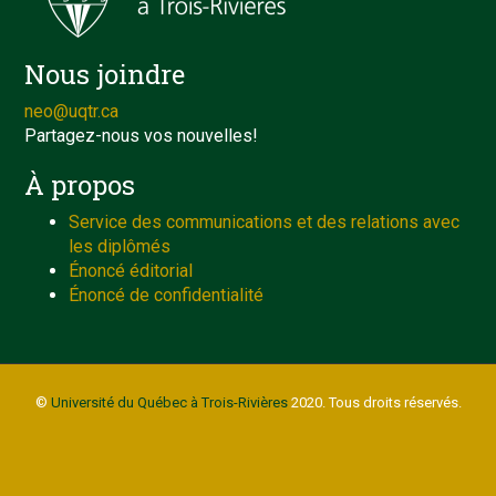
Nous joindre
neo@uqtr.ca
Partagez-nous vos nouvelles!
À propos
Service des communications et des relations avec
les diplômés
Énoncé éditorial
Énoncé de confidentialité
©
Université du Québec à Trois-Rivières
2020. Tous droits réservés.