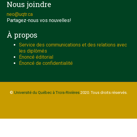
Nous joindre
neo@uqtr.ca
Partagez-nous vos nouvelles!
À propos
Service des communications et des relations avec
les diplômés
Énoncé éditorial
Énoncé de confidentialité
©
Université du Québec à Trois-Rivières
2020. Tous droits réservés.