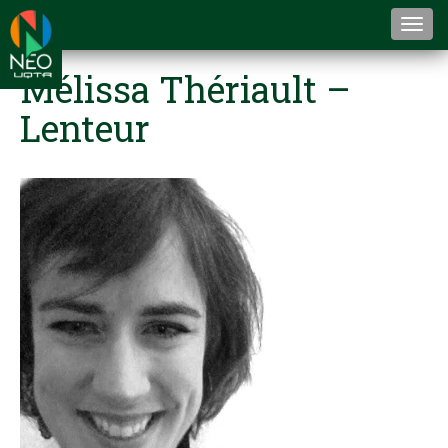
Togg
navi
Mélissa Thériault –
Lenteur