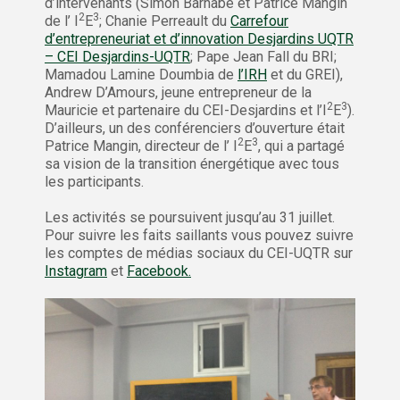
d’intervenants (Simon Barnabé et Patrice Mangin
2
3
de l’ I
E
; Chanie Perreault du
Carrefour
d’entrepreneuriat et d’innovation Desjardins UQTR
– CEI Desjardins-UQTR
; Pape Jean Fall du BRI;
Mamadou Lamine Doumbia de
l’IRH
et du GREI),
Andrew D’Amours, jeune entrepreneur de la
2
3
Mauricie et partenaire du CEI-Desjardins et l’I
E
).
D’ailleurs, un des conférenciers d’ouverture était
2
3
Patrice Mangin, directeur de l’ I
E
, qui a partagé
sa vision de la transition énergétique avec tous
les participants.
Les activités se poursuivent jusqu’au 31 juillet.
Pour suivre les faits saillants vous pouvez suivre
les comptes de médias sociaux du CEI-UQTR sur
Instagram
et
Facebook.