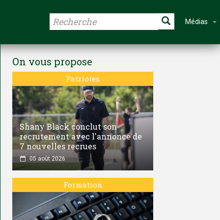
Médias
On vous propose
Patriotes
Shany Black conclut son
recrutement avec l'annonce de
7 nouvelles recrues
05 août 2026
Formation