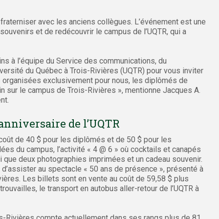
 fraterniser avec les anciens collègues. L’événement est une
souvenirs et de redécouvrir le campus de l’UQTR, qui a
oins à l’équipe du Service des communications, du
versité du Québec à Trois-Rivières (UQTR) pour vous inviter
les organisées exclusivement pour nous, les diplômés de
n sur le campus de Trois-Rivières », mentionne Jacques A.
nt.
 anniversaire de l’UQTR
au coût de 40 $ pour les diplômés et de 50 $ pour les
es du campus, l’activité « 4 @ 6 » où cocktails et canapés
nsi que deux photographies imprimées et un cadeau souvenir.
té d’assister au spectacle « 50 ans de présence », présenté à
ières. Les billets sont en vente au coût de 59,58 $ plus
etrouvailles, le transport en autobus aller-retour de l’UQTR à
is-Rivières compte actuellement dans ses rangs plus de 81