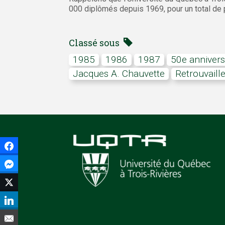
000 diplômés depuis 1969, pour un total de 
Classé sous
1985
1986
1987
50e annivers
Jacques A. Chauvette
retrouvaill
Facebook
Facebook Messenger
Twitter
LinkedIn
Courriel