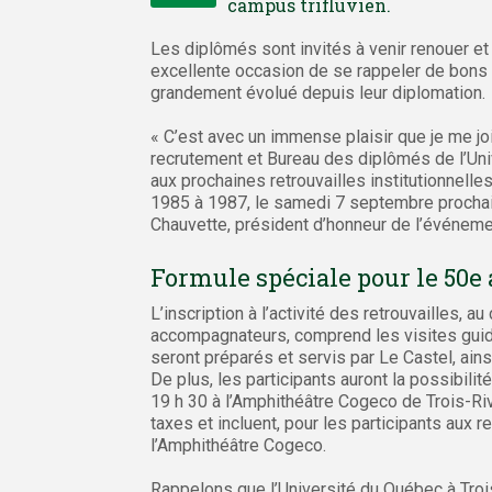
campus trifluvien.
Les diplômés sont invités à venir renouer et
excellente occasion de se rappeler de bons 
grandement évolué depuis leur diplomation.
« C’est avec un immense plaisir que je me j
recrutement et Bureau des diplômés de l’Uni
aux prochaines retrouvailles institutionnel
1985 à 1987, le samedi 7 septembre prochai
Chauvette, président d’honneur de l’événeme
Formule spéciale pour le 50e
L’inscription à l’activité des retrouvailles, 
accompagnateurs, comprend les visites guidé
seront préparés et servis par Le Castel, ai
De plus, les participants auront la possibili
19 h 30 à l’Amphithéâtre Cogeco de Trois-Riv
taxes et incluent, pour les participants aux r
l’Amphithéâtre Cogeco.
Rappelons que l’Université du Québec à Tro