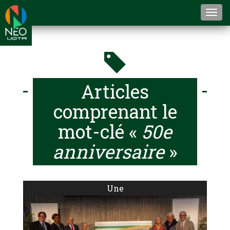
Togg
navi
Articles
comprenant le
mot-clé «
50e
anniversaire
»
Une