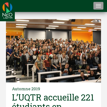
Togg
navi
Automne 2019
L’UQTR accueille 221
étudiants en