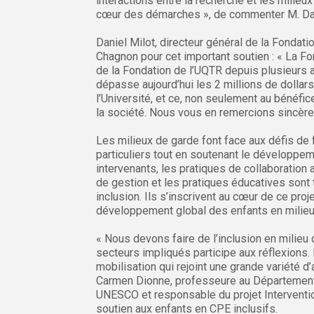
interactions entre la recherche et les milieu
cœur des démarches », de commenter M. Dan
Daniel Milot, directeur général de la Fondati
Chagnon pour cet important soutien : « La F
de la Fondation de l’UQTR depuis plusieurs 
dépasse aujourd’hui les 2 millions de dollar
l’Université, et ce, non seulement au bénéfi
la société. Nous vous en remercions sincère
Les milieux de garde font face aux défis de 
particuliers tout en soutenant le développem
intervenants, les pratiques de collaboration
de gestion et les pratiques éducatives sont
inclusion. Ils s’inscrivent au cœur de ce pro
développement global des enfants en milieu
« Nous devons faire de l’inclusion en milieu
secteurs impliqués participe aux réflexions.
mobilisation qui rejoint une grande variété d
Carmen Dionne, professeure au Département d
UNESCO et responsable du projet Interventio
soutien aux enfants en CPE inclusifs.