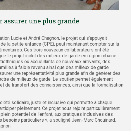
r assurer une plus grande
tion Lucie et André Chagnon, le projet qui s’appuyait
s de la petite enfance (CPE), peut maintenant compter sur la
lémentaires. Ces trois nouveaux collaborateurs ont été
ue le projet inclut des milieux de garde en région urbaine
ltiethniques ou accueillants de nouveaux arrivants, des
milles à faible revenu ainsi que des milieux de garde
’assurer une représentativité plus grande afin de générer des
ectre de milieux de garde. Le soutien permet également
n et de transfert des connaissances, ainsi que la formalisation
iété solidaire, juste et inclusive qui permette à chaque
articiper pleinement. Ce projet nous rejoint particulièrement
lein potentiel de l’enfant, aux pratiques inclusives des
es besoins particuliers », a souligné Jean-Marc Chouinard,
agnon.