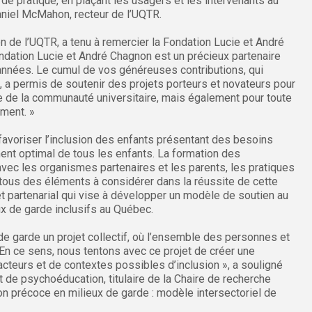
x de pratique, en plaçant les usagers et les intervenants au
iel McMahon, recteur de l’UQTR.
on de l’UQTR, a tenu à remercier la Fondation Lucie et André
ondation Lucie et André Chagnon est un précieux partenaire
années. Le cumul de vos généreuses contributions, qui
s, a permis de soutenir des projets porteurs et novateurs pour
ce de la communauté universitaire, mais également pour toute
ment. »
favoriser l’inclusion des enfants présentant des besoins
ent optimal de tous les enfants. La formation des
 avec les organismes partenaires et les parents, les pratiques
 tous des éléments à considérer dans la réussite de cette
jet partenarial qui vise à développer un modèle de soutien au
x de garde inclusifs au Québec.
 de garde un projet collectif, où l’ensemble des personnes et
 En ce sens, nous tentons avec ce projet de créer une
’acteurs et de contextes possibles d’inclusion », a souligné
e psychoéducation, titulaire de la Chaire de recherche
n précoce en milieux de garde : modèle intersectoriel de