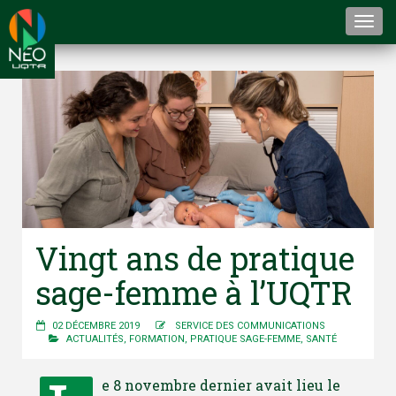
Togg
navi
Vingt ans de pratique
sage-femme à l’UQTR
02 DÉCEMBRE 2019
SERVICE DES COMMUNICATIONS
ACTUALITÉS
,
FORMATION
,
PRATIQUE SAGE-FEMME
,
SANTÉ
e 8 novembre dernier avait lieu le